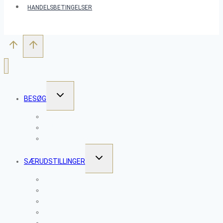
HANDELSBETINGELSER
SKIFT
BESØG
UNDERMENU
WORKSHOPS
SKULPTURPARKEN
ÅBNINGSTIDER
SKIFT
SÆRUDSTILLINGER
UNDERMENU
CLAYTOPIA 2026 – VESSELS
PROJEKT NETVÆRK 2025
CLAYTOPIA 2025 – MENS VI VENTER
CLAYTOPIA SOMMER 2024
CLAYTOPIA 2023 – TAKTILE FORTÆLLINGER