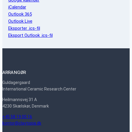
Google kalender
iCalendar
Outlook 365
Outlook Live
Eksporter .ics-fil
Eksport Outlook .ics-fil
ARRANGØR
Guldagergaard
International Ceramic Research Center
Heilmannsvej 31 A
4230 Skælskør, Denmark
+45 58 19 00 16
kontor@claytopia.dk