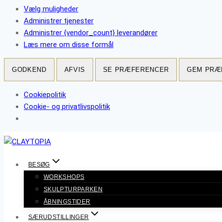
Vælg muligheder
Administrer tjenester
Administrer {vendor_count} leverandører
Læs mere om disse formål
GODKEND
AFVIS
SE PRÆFERENCER
GEM PRÆ
Cookiepolitik
Cookie- og privatlivspolitik
Fortsæt
til
indhold
BESØG
WORKSHOPS
SKULPTURPARKEN
ÅBNINGSTIDER
SÆRUDSTILLINGER