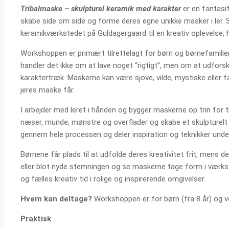
Tribalmaske – skulpturel keramik med karakter
er en fantasi
skabe side om side og forme deres egne unikke masker i ler. 
keramikværkstedet på Guldagergaard til en kreativ oplevelse, h
Workshoppen er primært tilrettelagt for børn og børnefamilie
handler det ikke om at lave noget “rigtigt”, men om at udfors
karaktertræk. Maskerne kan være sjove, vilde, mystiske eller fan
jeres maske får.
I arbejder med leret i hånden og bygger maskerne op trin for t
næser, munde, mønstre og overflader og skabe et skulpturelt u
gennem hele processen og deler inspiration og teknikker under
Børnene får plads til at udfolde deres kreativitet frit, mens
eller blot nyde stemningen og se maskerne tage form i værks
og fælles kreativ tid i rolige og inspirerende omgivelser.
Hvem kan deltage?
Workshoppen er for børn (fra 8 år) og 
Praktisk