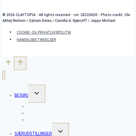
© 2026 CLAYTOPIA - All rights reserved - cvr: 28220820 - Photo credit: Ole
Akhøj Nielsen / Sylvain Deleu / Camilla A. Kjærulff / Jeppe Michael
COOKIE- OG PRIVATLIVSPOLITIK
HANDELSBETINGELSER
SKIFT
BESØG
UNDERMENU
WORKSHOPS
SKULPTURPARKEN
ÅBNINGSTIDER
SKIFT
SÆRUDSTILLINGER
UNDERMENU