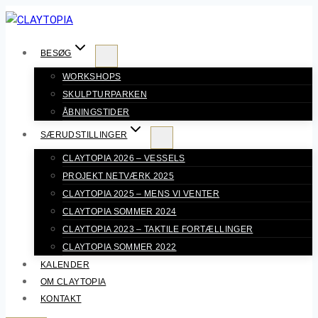
Fortsæt
til
indhold
BESØG
WORKSHOPS
SKULPTURPARKEN
ÅBNINGSTIDER
SÆRUDSTILLINGER
CLAYTOPIA 2026 – VESSELS
PROJEKT NETVÆRK 2025
CLAYTOPIA 2025 – MENS VI VENTER
CLAYTOPIA SOMMER 2024
CLAYTOPIA 2023 – TAKTILE FORTÆLLINGER
CLAYTOPIA SOMMER 2022
KALENDER
OM CLAYTOPIA
KONTAKT