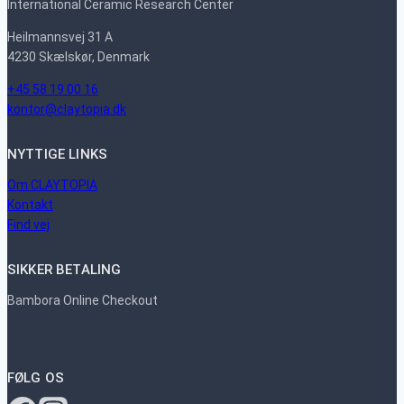
International Ceramic Research Center
Heilmannsvej 31 A
4230 Skælskør, Denmark
+45 58 19 00 16
kontor@claytopia.dk
NYTTIGE LINKS
Om CLAYTOPIA
Kontakt
Find vej
SIKKER BETALING
Bambora Online Checkout
FØLG OS