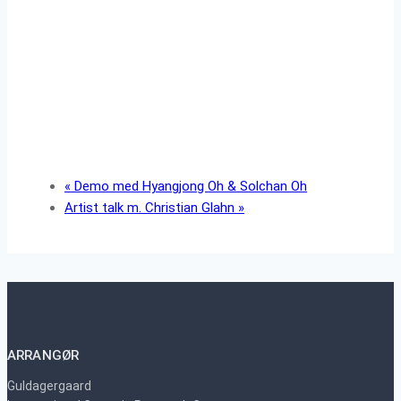
«
Demo med Hyangjong Oh & Solchan Oh
Artist talk m. Christian Glahn
»
ARRANGØR
Guldagergaard