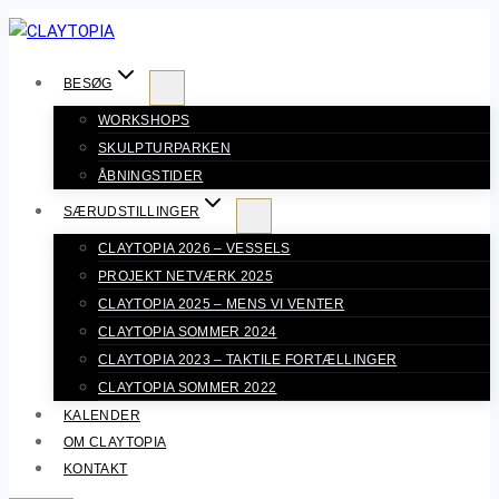
Fortsæt
til
indhold
BESØG
WORKSHOPS
SKULPTURPARKEN
ÅBNINGSTIDER
SÆRUDSTILLINGER
CLAYTOPIA 2026 – VESSELS
PROJEKT NETVÆRK 2025
CLAYTOPIA 2025 – MENS VI VENTER
CLAYTOPIA SOMMER 2024
CLAYTOPIA 2023 – TAKTILE FORTÆLLINGER
CLAYTOPIA SOMMER 2022
KALENDER
OM CLAYTOPIA
KONTAKT