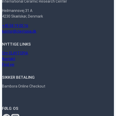
International Ceramic Research Center
Heilmannsvej 31 A
4230 Skælskør, Denmark
+45 58 19 00 16
kontor@claytopia.dk
NYTTIGE LINKS
Om CLAYTOPIA
Kontakt
Find vej
SIKKER BETALING
Bambora Online Checkout
FØLG OS