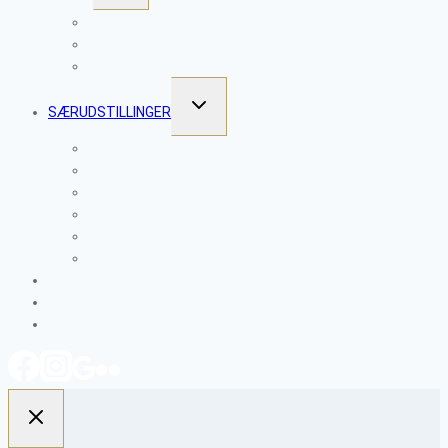
WORKSHOPS
SKULPTURPARKEN
ÅBNINGSTIDER
SKIFT
SÆRUDSTILLINGER
UNDERMENU
CLAYTOPIA 2026 – VESSELS
PROJEKT NETVÆRK 2025
CLAYTOPIA 2025 – MENS VI VENTER
CLAYTOPIA SOMMER 2024
CLAYTOPIA 2023 – TAKTILE FORTÆLLINGER
CLAYTOPIA SOMMER 2022
KALENDER
OM CLAYTOPIA
KONTAKT