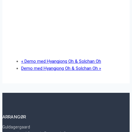
«
Demo med Hyangjong Oh & Solchan Oh
Demo med Hyangjong Oh & Solchan Oh
»
ARRANGØR
Guldagergaard