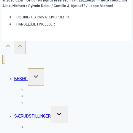
© 2026 CLAYTOPIA - All rights reserved - cvr: 28220820 - Photo credit: Ole
Akhøj Nielsen / Sylvain Deleu / Camilla A. Kjærulff / Jeppe Michael
COOKIE- OG PRIVATLIVSPOLITIK
HANDELSBETINGELSER
SKIFT
BESØG
UNDERMENU
WORKSHOPS
SKULPTURPARKEN
ÅBNINGSTIDER
SKIFT
SÆRUDSTILLINGER
UNDERMENU
CLAYTOPIA 2026 – VESSELS