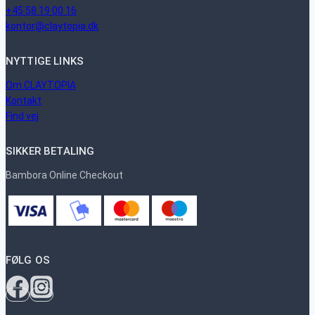
+45 58 19 00 16
kontor@claytopia.dk
NYTTIGE LINKS
Om CLAYTOPIA
Kontakt
Find vej
SIKKER BETALING
Bambora Online Checkout
FØLG OS