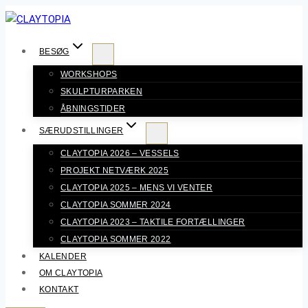
Fortsæt
til
indhold
BESØG
WORKSHOPS
SKULPTURPARKEN
ÅBNINGSTIDER
SÆRUDSTILLINGER
CLAYTOPIA 2026 – VESSELS
PROJEKT NETVÆRK 2025
CLAYTOPIA 2025 – MENS VI VENTER
CLAYTOPIA SOMMER 2024
CLAYTOPIA 2023 – TAKTILE FORTÆLLINGER
CLAYTOPIA SOMMER 2022
KALENDER
OM CLAYTOPIA
KONTAKT