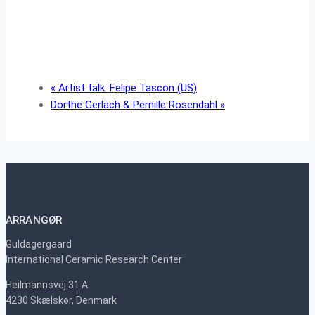
«
Artist talk: Felipe Tascon (US)
Dorthe Gerlach & Pernille Rosendahl
»
ARRANGØR
Guldagergaard
International Ceramic Research Center
Heilmannsvej 31 A
4230 Skælskør, Denmark