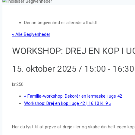
Denne begivenhed er allerede afholdt.
« Alle Begivenheder
WORKSHOP: DREJ EN KOP I UGE
15. oktober 2025 / 15:00
-
16:30
kr.250
«
Familie-workshop: Dekorér en lermaske i uge 42
Workshop: Drej en kop i uge 42 | 16.10 kl. 9
»
Har du lyst til at prøve at dreje i ler og skabe din helt egen