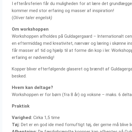
I efterårsferien får du muligheden for at lære det grundlæg
kommer med stor erfaring og masser af inspiration!
(
Oliver taler engelsk)
Om workshoppen
Workshoppen afholdes på Guldagergaard – Internationalt cente
en eftermiddag med kreativitet, nærvær og læring i skønne insp
får masser af tid og hjælp til at forme din kop i ler. Workshop
erfaring er nødvendig!
Kopper bliver efterfølgende glaseret og brændt af Guldagerga
besked.
Hvem kan deltage?
Workshoppen er for børn (fra 8 år) og voksne – maks. 6 deltag
Praktisk
Varighed:
Cirka 1,5 time
Tøj:
Det er en god ide med fornuftigt tøj, der gerne må blive lidt
Afhentning:
De færdigbrændte koppper kan afhentes på Guld