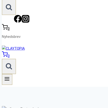
0
Nyhedsbrev
0