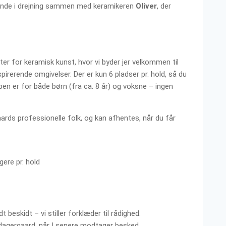
gende i drejning sammen med keramikeren
Oliver
, der
r for keramisk kunst, hvor vi byder jer velkommen til
irerende omgivelser. Der er kun 6 pladser pr. hold, så du
pen er for både børn (fra ca. 8 år) og voksne – ingen
ards professionelle folk, og kan afhentes, når du får
ere pr. hold
 beskidt – vi stiller forklæder til rådighed.
agergaard, når I senere modtager besked.