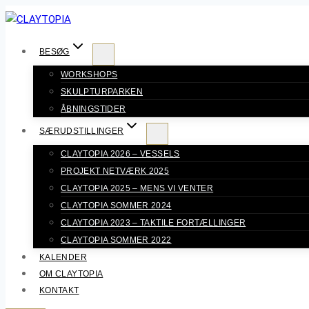
Fortsæt
til
indhold
BESØG
WORKSHOPS
SKULPTURPARKEN
ÅBNINGSTIDER
SÆRUDSTILLINGER
CLAYTOPIA 2026 – VESSELS
PROJEKT NETVÆRK 2025
CLAYTOPIA 2025 – MENS VI VENTER
CLAYTOPIA SOMMER 2024
CLAYTOPIA 2023 – TAKTILE FORTÆLLINGER
CLAYTOPIA SOMMER 2022
KALENDER
OM CLAYTOPIA
KONTAKT