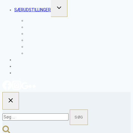
SKIFT
SÆRUDSTILLINGER
UNDERMENU
CLAYTOPIA 2026 – VESSELS
PROJEKT NETVÆRK 2025
CLAYTOPIA 2025 – MENS VI VENTER
CLAYTOPIA SOMMER 2024
CLAYTOPIA 2023 – TAKTILE FORTÆLLINGER
CLAYTOPIA SOMMER 2022
KALENDER
OM CLAYTOPIA
KONTAKT
Søg
efter: