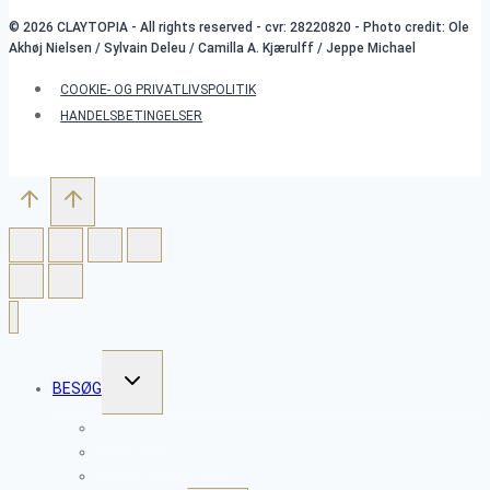
© 2026 CLAYTOPIA - All rights reserved - cvr: 28220820 - Photo credit: Ole
Akhøj Nielsen / Sylvain Deleu / Camilla A. Kjærulff / Jeppe Michael
COOKIE- OG PRIVATLIVSPOLITIK
HANDELSBETINGELSER
SKIFT
BESØG
UNDERMENU
WORKSHOPS
SKULPTURPARKEN
ÅBNINGSTIDER