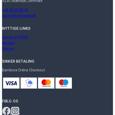
4230 Skælskør, Denmark
+45 58 19 00 16
kontor@claytopia.dk
NYTTIGE LINKS
Om CLAYTOPIA
Kontakt
Find vej
SIKKER BETALING
Bambora Online Checkout
FØLG OS