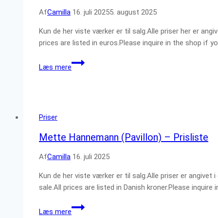
Af
Camilla
16. juli 2025
5. august 2025
Kun de her viste værker er til salg.Alle priser her er an
prices are listed in euros.Please inquire in the shop if 
Michał
Læs mere
Puszczyński
–
Prisliste
Priser
Mette Hannemann (Pavillon) – Prisliste
Af
Camilla
16. juli 2025
Kun de her viste værker er til salg.Alle priser er angiv
sale.All prices are listed in Danish kroner.Please inquire
Mette
Læs mere
Hannemann