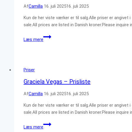
Af
Camilla
16. juli 2025
16. juli 2025
Kun de her viste værker er til salg.Alle priser er angiv
sale.All prices are listed in Danish kroner.Please inquire
Lydia
Læs mere
Lee
Mixon
–
Prisliste
Priser
Graciela Vegas – Prisliste
Af
Camilla
16. juli 2025
16. juli 2025
Kun de her viste værker er til salg.Alle priser er angiv
sale.All prices are listed in Danish kroner.Please inquire
Graciela
Læs mere
Vegas