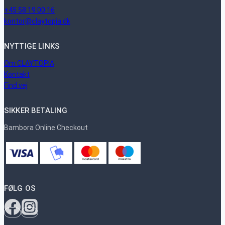
+45 58 19 00 16
kontor@claytopia.dk
NYTTIGE LINKS
Om CLAYTOPIA
Kontakt
Find vej
SIKKER BETALING
Bambora Online Checkout
FØLG OS