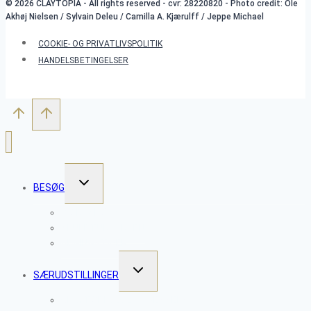
© 2026 CLAYTOPIA - All rights reserved - cvr: 28220820 - Photo credit: Ole
Akhøj Nielsen / Sylvain Deleu / Camilla A. Kjærulff / Jeppe Michael
COOKIE- OG PRIVATLIVSPOLITIK
HANDELSBETINGELSER
SKIFT
BESØG
UNDERMENU
WORKSHOPS
SKULPTURPARKEN
ÅBNINGSTIDER
SKIFT
SÆRUDSTILLINGER
UNDERMENU
CLAYTOPIA 2026 – VESSELS