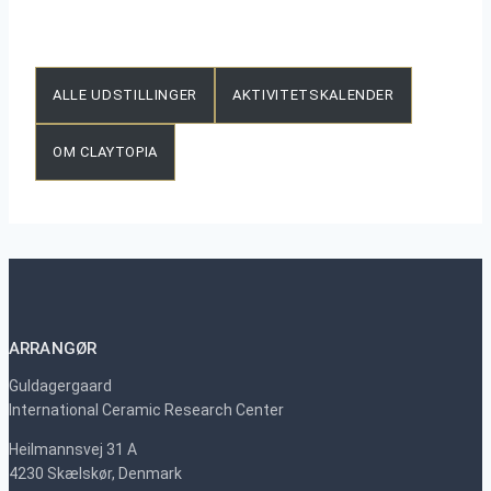
ALLE UDSTILLINGER
AKTIVITETSKALENDER
OM CLAYTOPIA
ARRANGØR
Guldagergaard
International Ceramic Research Center
Heilmannsvej 31 A
4230 Skælskør, Denmark