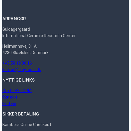
ARRANGØR
Guldagergaard
International Ceramic Research Center
Heilmannsvej 31 A
4230 Skælskør, Denmark
+45 58 19 00 16
kontor@claytopia.dk
NYTTIGE LINKS
Om CLAYTOPIA
Kontakt
Find vej
SIKKER BETALING
Bambora Online Checkout