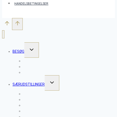
HANDELSBETINGELSER
SKIFT
BESØG
UNDERMENU
WORKSHOPS
SKULPTURPARKEN
ÅBNINGSTIDER
SKIFT
SÆRUDSTILLINGER
UNDERMENU
CLAYTOPIA 2026 – VESSELS
PROJEKT NETVÆRK 2025
CLAYTOPIA 2025 – MENS VI VENTER
CLAYTOPIA SOMMER 2024
CLAYTOPIA 2023 – TAKTILE FORTÆLLINGER