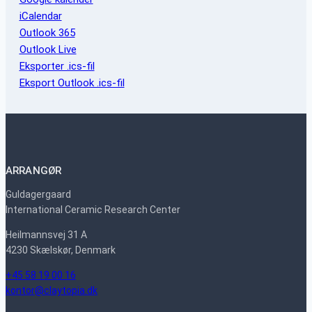
iCalendar
Outlook 365
Outlook Live
Eksporter .ics-fil
Eksport Outlook .ics-fil
ARRANGØR
Guldagergaard
International Ceramic Research Center
Heilmannsvej 31 A
4230 Skælskør, Denmark
+45 58 19 00 16
kontor@claytopia.dk