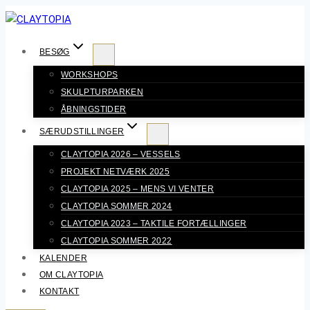
Fortsæt
til
indhold
BESØG
WORKSHOPS
SKULPTURPARKEN
ÅBNINGSTIDER
SÆRUDSTILLINGER
CLAYTOPIA 2026 – VESSELS
PROJEKT NETVÆRK 2025
CLAYTOPIA 2025 – MENS VI VENTER
CLAYTOPIA SOMMER 2024
CLAYTOPIA 2023 – TAKTILE FORTÆLLINGER
CLAYTOPIA SOMMER 2022
KALENDER
OM CLAYTOPIA
KONTAKT