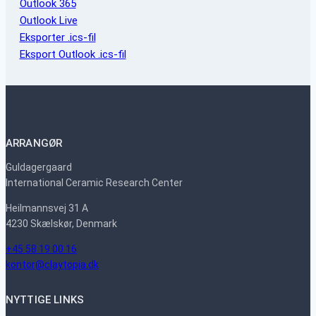
Outlook 365
Outlook Live
Eksporter .ics-fil
Eksport Outlook .ics-fil
ARRANGØR
Guldagergaard
International Ceramic Research Center
Heilmannsvej 31 A
4230 Skælskør, Denmark
+45 58 19 00 16
kontor@claytopia.dk
NYTTIGE LINKS