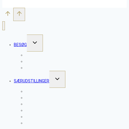
SKIFT
BESØG
UNDERMENU
WORKSHOPS
SKULPTURPARKEN
ÅBNINGSTIDER
SKIFT
SÆRUDSTILLINGER
UNDERMENU
CLAYTOPIA 2026 – VESSELS
PROJEKT NETVÆRK 2025
CLAYTOPIA 2025 – MENS VI VENTER
CLAYTOPIA SOMMER 2024
CLAYTOPIA 2023 – TAKTILE FORTÆLLINGER
CLAYTOPIA SOMMER 2022