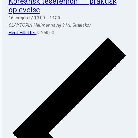
Koreansk teseremoni — praktisk
oplevelse
16. august / 13:00
-
14:30
CLAYTOPIA
Heilmannsvej 31A, Skælskør
Hent Billetter
kr.250,00