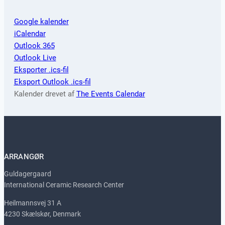
Google kalender
iCalendar
Outlook 365
Outlook Live
Eksporter .ics-fil
Eksport Outlook .ics-fil
Kalender drevet af
The Events Calendar
ARRANGØR
Guldagergaard
International Ceramic Research Center
Heilmannsvej 31 A
4230 Skælskør, Denmark