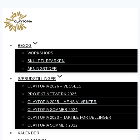
Fortsæt
til
indhold
BESØG
WORKSHOPS
SKULPTURPARKEN
ÅBNINGSTIDER
SÆRUDSTILLINGER
CLAYTOPIA 2026 – VESSELS
PROJEKT NETVÆRK 2025
CLAYTOPIA 2025 – MENS VI VENTER
CLAYTOPIA SOMMER 2024
CLAYTOPIA 2023 – TAKTILE FORTÆLLINGER
CLAYTOPIA SOMMER 2022
KALENDER