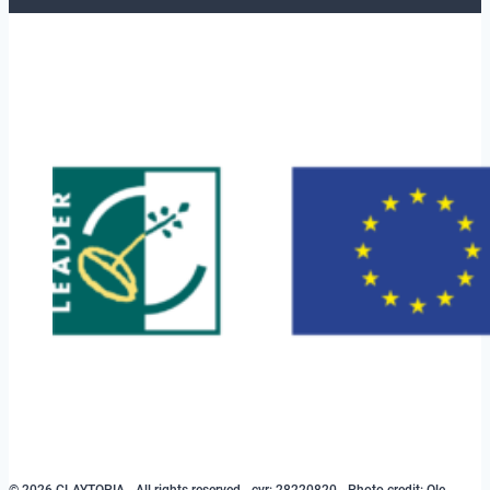
© 2026 CLAYTOPIA - All rights reserved - cvr: 28220820 - Photo credit: Ole