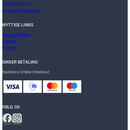
+45 58 19 00 16
kontor@claytopia.dk
NYTTIGE LINKS
Om CLAYTOPIA
Kontakt
Find vej
SIKKER BETALING
Bambora Online Checkout
FØLG OS