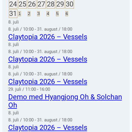
BEGIVENHED
BEGIVENHED
BEGIVENHED
BEGIVENHED
BEGIVENHED
BEGIVENHEDER
BEGIVENHED
1
1
1
1
1
2
2
24
25
26
27
28
29
30
BEGIVENHED
BEGIVENHED
BEGIVENHED
BEGIVENHED
BEGIVENHED
BEGIVENHEDER
BEGIVENHEDER
1
31
0
0
0
0
0
0
1
2
3
4
5
6
BEGIVENHEDER
BEGIVENHEDER
BEGIVENHEDER
BEGIVENHEDER
BEGIVENHEDER
BEGIVENHEDER
BEGIVENHED
8. juli
8. juli / 10:00
-
31. august / 18:00
Claytopia 2026 – Vessels
8. juli
8. juli / 10:00
-
31. august / 18:00
Claytopia 2026 – Vessels
8. juli
8. juli / 10:00
-
31. august / 18:00
Claytopia 2026 – Vessels
29. juli / 11:00
-
16:00
Demo med Hyangjong Oh & Solchan
Oh
8. juli
8. juli / 10:00
-
31. august / 18:00
Claytopia 2026 – Vessels