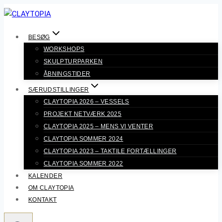
Fortsæt
til
indhold
BESØG
WORKSHOPS
SKULPTURPARKEN
ÅBNINGSTIDER
SÆRUDSTILLINGER
CLAYTOPIA 2026 – VESSELS
PROJEKT NETVÆRK 2025
CLAYTOPIA 2025 – MENS VI VENTER
CLAYTOPIA SOMMER 2024
CLAYTOPIA 2023 – TAKTILE FORTÆLLINGER
CLAYTOPIA SOMMER 2022
KALENDER
OM CLAYTOPIA
KONTAKT