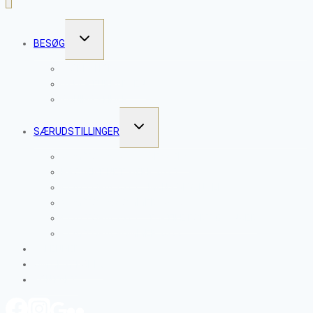
SKIFT
BESØG
UNDERMENU
WORKSHOPS
SKULPTURPARKEN
ÅBNINGSTIDER
SKIFT
SÆRUDSTILLINGER
UNDERMENU
CLAYTOPIA 2026 – VESSELS
PROJEKT NETVÆRK 2025
CLAYTOPIA 2025 – MENS VI VENTER
CLAYTOPIA SOMMER 2024
CLAYTOPIA 2023 – TAKTILE FORTÆLLINGER
CLAYTOPIA SOMMER 2022
KALENDER
OM CLAYTOPIA
KONTAKT