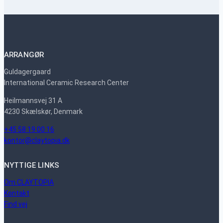
ARRANGØR
Guldagergaard
International Ceramic Research Center
Heilmannsvej 31 A
4230 Skælskør, Denmark
+45 58 19 00 16
kontor@claytopia.dk
NYTTIGE LINKS
Om CLAYTOPIA
Kontakt
Find vej