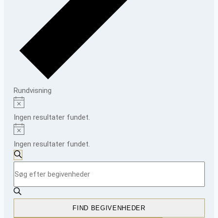
Rundvisning
Begivenheder
Notice
Ingen resultater fundet.
Notice
Ingen resultater fundet.
Begivenheder
SØG
Skriv
Søgning
EFTER
BEGIVENHEDER
nøgleord.
og
Søg
visninger
efter
FIND BEGIVENHEDER
Begivenheder