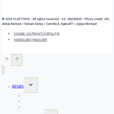
© 2026 CLAYTOPIA - All rights reserved - cvr: 28220820 - Photo credit: Ole
Akhøj Nielsen / Sylvain Deleu / Camilla A. Kjærulff / Jeppe Michael
COOKIE- OG PRIVATLIVSPOLITIK
HANDELSBETINGELSER
SKIFT
BESØG
UNDERMENU
WORKSHOPS
SKULPTURPARKEN
ÅBNINGSTIDER