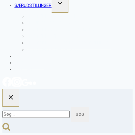
SKIFT
SÆRUDSTILLINGER
UNDERMENU
CLAYTOPIA 2026 – VESSELS
PROJEKT NETVÆRK 2025
CLAYTOPIA 2025 – MENS VI VENTER
CLAYTOPIA SOMMER 2024
CLAYTOPIA 2023 – TAKTILE FORTÆLLINGER
CLAYTOPIA SOMMER 2022
KALENDER
OM CLAYTOPIA
KONTAKT
Søg
efter: