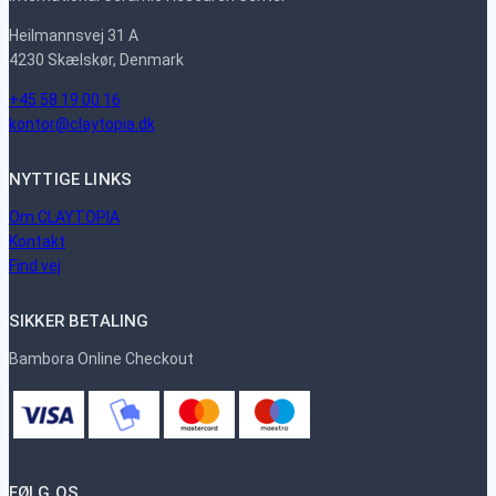
Heilmannsvej 31 A
4230 Skælskør, Denmark
+45 58 19 00 16
kontor@claytopia.dk
NYTTIGE LINKS
Om CLAYTOPIA
Kontakt
Find vej
SIKKER BETALING
Bambora Online Checkout
FØLG OS