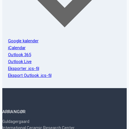
Google kalender
iCalendar
Outlook 365
Outlook Live
Eksporter .ics-fil
Eksport Outlook .ics-fil
ARRANGØR
Guldagergaard
International Ceramic Research Center