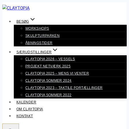
Fortsæt
til
indhold
BESØG
WORKSHOPS
SKULPTURPARKEN
ÅBNINGSTIDER
SÆRUDSTILLINGER
CLAYTOPIA 2026 – VESSELS
PROJEKT NETVÆRK 2025
CLAYTOPIA 2025 – MENS VI VENTER
CLAYTOPIA SOMMER 2024
CLAYTOPIA 2023 – TAKTILE FORTÆLLINGER
CLAYTOPIA SOMMER 2022
KALENDER
OM CLAYTOPIA
KONTAKT