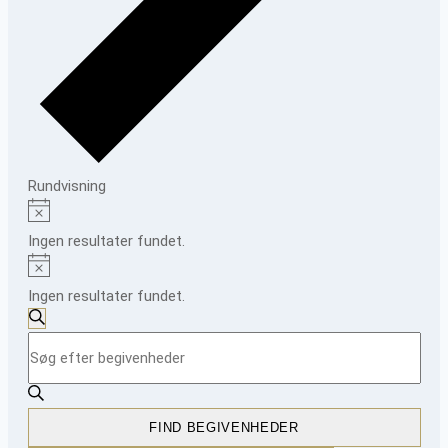
Rundvisning
Begivenheder
Notice
Ingen resultater fundet.
Notice
Ingen resultater fundet.
Begivenheder
SØG
Skriv
Søgning
EFTER
BEGIVENHEDER
nøgleord.
og
Søg
visninger
efter
FIND BEGIVENHEDER
Begivenheder