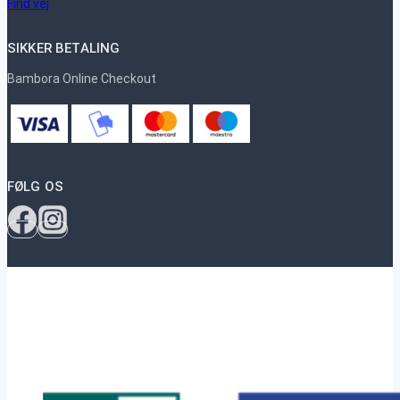
Find vej
SIKKER BETALING
Bambora Online Checkout
FØLG OS