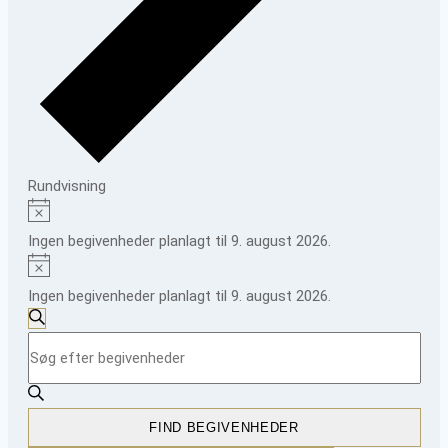
Rundvisning
Begivenheder
Notice
for
Ingen begivenheder planlagt til 9. august 2026.
Notice
9.
Ingen begivenheder planlagt til 9. august 2026.
august
Begivenheder
SØG
2026
Skriv
Søgning
EFTER
BEGIVENHEDER
nøgleord.
og
Søg
visninger
efter
FIND BEGIVENHEDER
Begivenheder