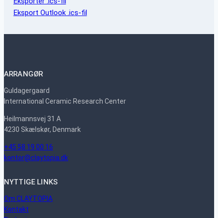
Eksporter .ics-fil
Eksport Outlook .ics-fil
ARRANGØR
Guldagergaard
International Ceramic Research Center
Heilmannsvej 31 A
4230 Skælskør, Denmark
+45 58 19 00 16
kontor@claytopia.dk
NYTTIGE LINKS
Om CLAYTOPIA
Kontakt