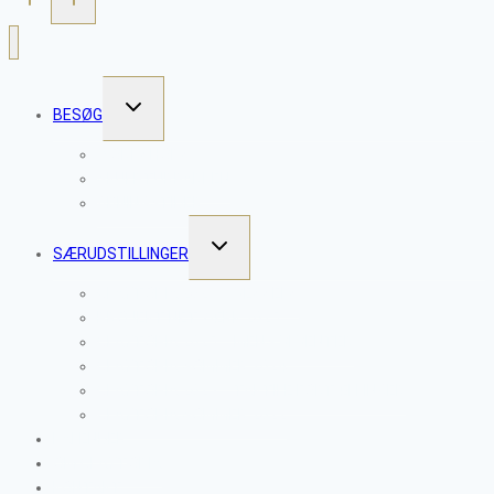
SKIFT
BESØG
UNDERMENU
WORKSHOPS
SKULPTURPARKEN
ÅBNINGSTIDER
SKIFT
SÆRUDSTILLINGER
UNDERMENU
CLAYTOPIA 2026 – VESSELS
PROJEKT NETVÆRK 2025
CLAYTOPIA 2025 – MENS VI VENTER
CLAYTOPIA SOMMER 2024
CLAYTOPIA 2023 – TAKTILE FORTÆLLINGER
CLAYTOPIA SOMMER 2022
KALENDER
OM CLAYTOPIA
KONTAKT